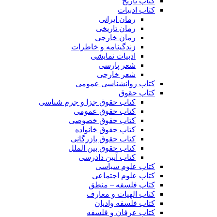
کتاب تاریخ
کتاب ادبیات
رمان ایرانی
رمان تاریخی
رمان خارجی
زندگینامه و خاطرات
ادبیات نمایشی
شعر پارسی
شعر خارجی
کتاب روانشناسی عمومی
کتاب حقوق
کتاب حقوق جزا و جرم شناسی
کتاب حقوق عمومی
کتاب حقوق خصوصی
کتاب حقوق خانواده
کتاب حقوق بازرگانی
کتاب حقوق بین الملل
کتاب آیین دادرسی
کتاب علوم سیاسی
کتاب علوم اجتماعی
کتاب فلسفه – منطق
کتاب الهیات و معارف
کتاب فلسفه وادیان
کتاب عرفان و فلسفه