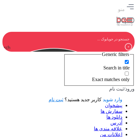
منو
earch
Generic filters
Search in title
Exact matches only
ورود/ثبت نام
وارد شوید
کاربر جدید هستید؟
ثبت نام
پیشخوان
سفارش ها
دانلود ها
آدرس
علاقه مندی ها
اعلانات من