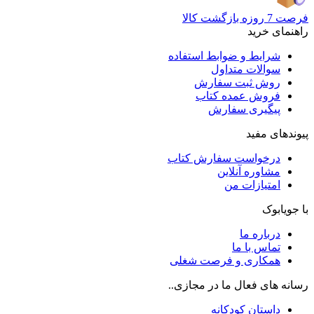
فرصت 7 روزه بازگشت کالا
راهنمای خرید
شرایط و ضوابط استفاده
سوالات متداول
روش ثبت سفارش
فروش عمده کتاب
پیگیری سفارش
پیوندهای مفید
درخواست سفارش کتاب
مشاوره آنلاین
امتیازات من
با جویابوک
درباره ما
تماس با ما
همکاری و فرصت شغلی
رسانه های فعال ما در مجازی..
داستان کودکانه