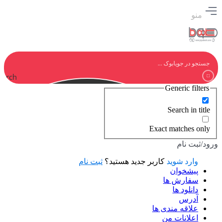
منو
earch
Generic filters
Search in title
Exact matches only
ورود/ثبت نام
وارد شوید
کاربر جدید هستید؟
ثبت نام
پیشخوان
سفارش ها
دانلود ها
آدرس
علاقه مندی ها
اعلانات من