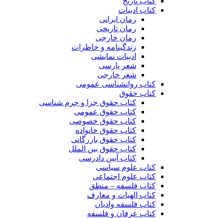
کتاب تاریخ
کتاب ادبیات
رمان ایرانی
رمان تاریخی
رمان خارجی
زندگینامه و خاطرات
ادبیات نمایشی
شعر پارسی
شعر خارجی
کتاب روانشناسی عمومی
کتاب حقوق
کتاب حقوق جزا و جرم شناسی
کتاب حقوق عمومی
کتاب حقوق خصوصی
کتاب حقوق خانواده
کتاب حقوق بازرگانی
کتاب حقوق بین الملل
کتاب آیین دادرسی
کتاب علوم سیاسی
کتاب علوم اجتماعی
کتاب فلسفه – منطق
کتاب الهیات و معارف
کتاب فلسفه وادیان
کتاب عرفان و فلسفه