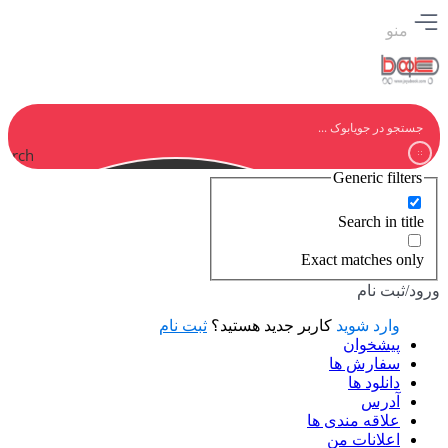
منو
earch
Generic filters
Search in title
Exact matches only
ورود/ثبت نام
وارد شوید
کاربر جدید هستید؟
ثبت نام
پیشخوان
سفارش ها
دانلود ها
آدرس
علاقه مندی ها
اعلانات من