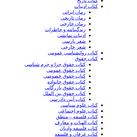
کتاب تاریخ
کتاب ادبیات
رمان ایرانی
رمان تاریخی
رمان خارجی
زندگینامه و خاطرات
ادبیات نمایشی
شعر پارسی
شعر خارجی
کتاب روانشناسی عمومی
کتاب حقوق
کتاب حقوق جزا و جرم شناسی
کتاب حقوق عمومی
کتاب حقوق خصوصی
کتاب حقوق خانواده
کتاب حقوق بازرگانی
کتاب حقوق بین الملل
کتاب آیین دادرسی
کتاب علوم سیاسی
کتاب علوم اجتماعی
کتاب فلسفه – منطق
کتاب الهیات و معارف
کتاب فلسفه وادیان
کتاب عرفان و فلسفه