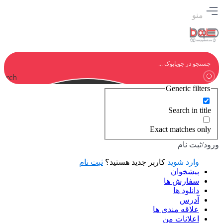
منو
earch
Generic filters
Search in title
Exact matches only
ورود/ثبت نام
وارد شوید
کاربر جدید هستید؟
ثبت نام
پیشخوان
سفارش ها
دانلود ها
آدرس
علاقه مندی ها
اعلانات من