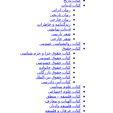
کتاب تاریخ
کتاب ادبیات
رمان ایرانی
رمان تاریخی
رمان خارجی
زندگینامه و خاطرات
ادبیات نمایشی
شعر پارسی
شعر خارجی
کتاب روانشناسی عمومی
کتاب حقوق
کتاب حقوق جزا و جرم شناسی
کتاب حقوق عمومی
کتاب حقوق خصوصی
کتاب حقوق خانواده
کتاب حقوق بازرگانی
کتاب حقوق بین الملل
کتاب آیین دادرسی
کتاب علوم سیاسی
کتاب علوم اجتماعی
کتاب فلسفه – منطق
کتاب الهیات و معارف
کتاب فلسفه وادیان
کتاب عرفان و فلسفه