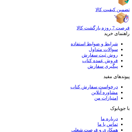
تضمین کیفیت کالا
فرصت 7 روزه بازگشت کالا
راهنمای خرید
شرایط و ضوابط استفاده
سوالات متداول
روش ثبت سفارش
فروش عمده کتاب
پیگیری سفارش
پیوندهای مفید
درخواست سفارش کتاب
مشاوره آنلاین
امتیازات من
با جویابوک
درباره ما
تماس با ما
همکاری و فرصت شغلی