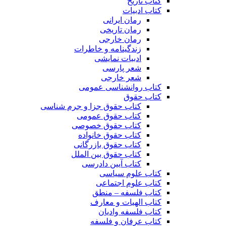
کتاب تاریخ
کتاب ادبیات
رمان ایرانی
رمان تاریخی
رمان خارجی
زندگینامه و خاطرات
ادبیات نمایشی
شعر پارسی
شعر خارجی
کتاب روانشناسی عمومی
کتاب حقوق
کتاب حقوق جزا و جرم شناسی
کتاب حقوق عمومی
کتاب حقوق خصوصی
کتاب حقوق خانواده
کتاب حقوق بازرگانی
کتاب حقوق بین الملل
کتاب آیین دادرسی
کتاب علوم سیاسی
کتاب علوم اجتماعی
کتاب فلسفه – منطق
کتاب الهیات و معارف
کتاب فلسفه وادیان
کتاب عرفان و فلسفه