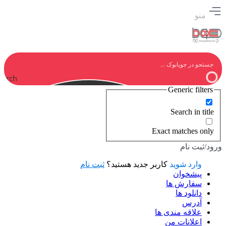
منو
earch
Generic filters
Search in title
Exact matches only
ورود/ثبت نام
وارد شوید
کاربر جدید هستید؟
ثبت نام
پیشخوان
سفارش ها
دانلود ها
آدرس
علاقه مندی ها
اعلانات من