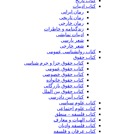
کتاب تاریخ
کتاب ادبیات
رمان ایرانی
رمان تاریخی
رمان خارجی
زندگینامه و خاطرات
ادبیات نمایشی
شعر پارسی
شعر خارجی
کتاب روانشناسی عمومی
کتاب حقوق
کتاب حقوق جزا و جرم شناسی
کتاب حقوق عمومی
کتاب حقوق خصوصی
کتاب حقوق خانواده
کتاب حقوق بازرگانی
کتاب حقوق بین الملل
کتاب آیین دادرسی
کتاب علوم سیاسی
کتاب علوم اجتماعی
کتاب فلسفه – منطق
کتاب الهیات و معارف
کتاب فلسفه وادیان
کتاب عرفان و فلسفه