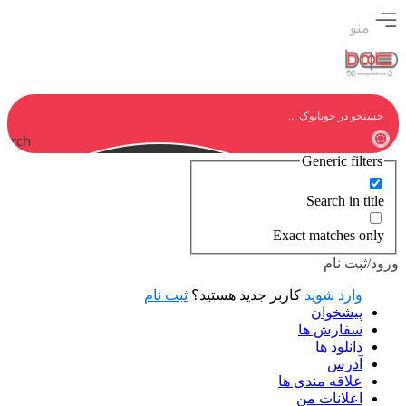
منو
earch
Generic filters
Search in title
Exact matches only
ورود/ثبت نام
وارد شوید
کاربر جدید هستید؟
ثبت نام
پیشخوان
سفارش ها
دانلود ها
آدرس
علاقه مندی ها
اعلانات من