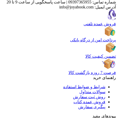
شماره تماس:
09397365955
|
ساعت پاسخگویی از ساعت 9 تا 20
آدرس ایمیل:
info@joyabook.com
فروش عمده تلفنی
پرداخت امن از درگاه بانکی
تضمین کیفیت کالا
فرصت 7 روزه بازگشت کالا
راهنمای خرید
شرایط و ضوابط استفاده
سوالات متداول
روش ثبت سفارش
فروش عمده کتاب
پیگیری سفارش
پیوندهای مفید