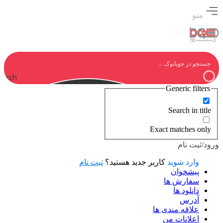
منو
earch
Generic filters
Search in title
Exact matches only
ورود/ثبت نام
وارد شوید
کاربر جدید هستید؟
ثبت نام
پیشخوان
سفارش ها
دانلود ها
آدرس
علاقه مندی ها
اعلانات من