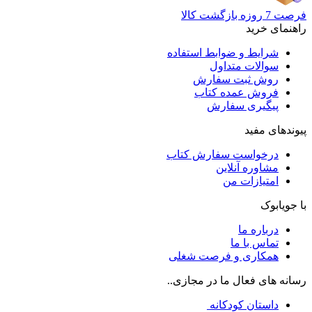
فرصت 7 روزه بازگشت کالا
راهنمای خرید
شرایط و ضوابط استفاده
سوالات متداول
روش ثبت سفارش
فروش عمده کتاب
پیگیری سفارش
پیوندهای مفید
درخواست سفارش کتاب
مشاوره آنلاین
امتیازات من
با جویابوک
درباره ما
تماس با ما
همکاری و فرصت شغلی
رسانه های فعال ما در مجازی..
داستان کودکانه