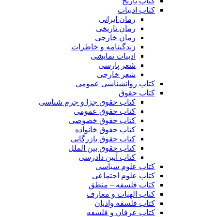
کتاب تاریخ
کتاب ادبیات
رمان ایرانی
رمان تاریخی
رمان خارجی
زندگینامه و خاطرات
ادبیات نمایشی
شعر پارسی
شعر خارجی
کتاب روانشناسی عمومی
کتاب حقوق
کتاب حقوق جزا و جرم شناسی
کتاب حقوق عمومی
کتاب حقوق خصوصی
کتاب حقوق خانواده
کتاب حقوق بازرگانی
کتاب حقوق بین الملل
کتاب آیین دادرسی
کتاب علوم سیاسی
کتاب علوم اجتماعی
کتاب فلسفه – منطق
کتاب الهیات و معارف
کتاب فلسفه وادیان
کتاب عرفان و فلسفه