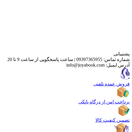
پشتیبانی
شماره تماس:
09397365955
|
ساعت پاسخگویی از ساعت 9 تا 20
آدرس ایمیل:
info@joyabook.com
فروش عمده تلفنی
پرداخت امن از درگاه بانکی
تضمین کیفیت کالا