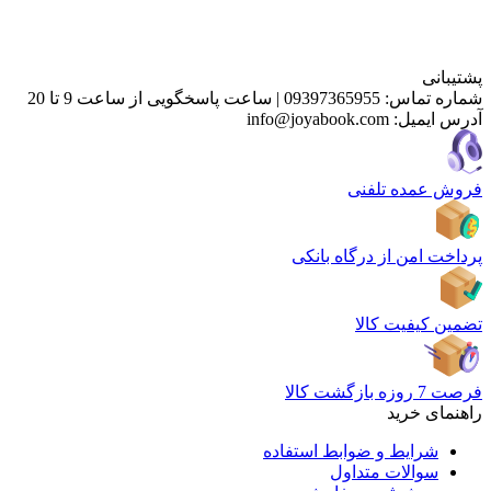
پشتیبانی
شماره تماس:
09397365955
|
ساعت پاسخگویی از ساعت 9 تا 20
آدرس ایمیل:
info@joyabook.com
فروش عمده تلفنی
پرداخت امن از درگاه بانکی
تضمین کیفیت کالا
فرصت 7 روزه بازگشت کالا
راهنمای خرید
شرایط و ضوابط استفاده
سوالات متداول