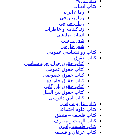
کتاب تاریخ
کتاب ادبیات
رمان ایرانی
رمان تاریخی
رمان خارجی
زندگینامه و خاطرات
ادبیات نمایشی
شعر پارسی
شعر خارجی
کتاب روانشناسی عمومی
کتاب حقوق
کتاب حقوق جزا و جرم شناسی
کتاب حقوق عمومی
کتاب حقوق خصوصی
کتاب حقوق خانواده
کتاب حقوق بازرگانی
کتاب حقوق بین الملل
کتاب آیین دادرسی
کتاب علوم سیاسی
کتاب علوم اجتماعی
کتاب فلسفه – منطق
کتاب الهیات و معارف
کتاب فلسفه وادیان
کتاب عرفان و فلسفه