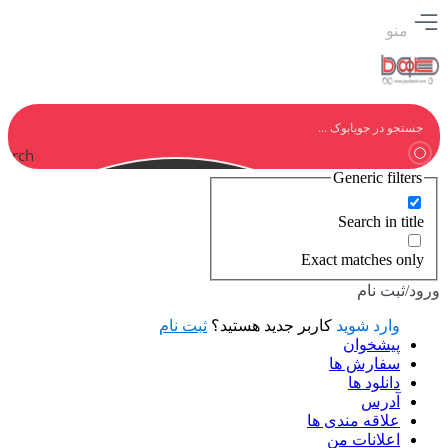
منو
earch
Generic filters
Search in title
Exact matches only
ورود/ثبت نام
وارد شوید
کاربر جدید هستید؟
ثبت نام
پیشخوان
سفارش ها
دانلود ها
آدرس
علاقه مندی ها
اعلانات من