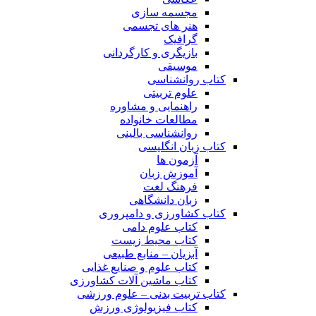
مجسمه سازی
هنر های تجسمی
گرافیک
بازیگری و کارگردانی
موسیقی
کتاب روانشناسی
علوم تربیتی
راهنمایی و مشاوره
مطالعات خانواده
روانشناسی بالینی
کتاب زبان انگلیسی
آزمون ها
آموزش زبان
فرهنگ لغت
زبان دانشگاهی
کتاب کشاورزی و دامپروری
کتاب علوم دامی
کتاب محیط زیست
آبزیان – منابع طبیعی
کتاب علوم و صنایع غذایی
کتاب ماشین آلات کشاورزی
کتاب تربیت بدنی – علوم ورزشی
کتاب فیزیولوژی ورزش