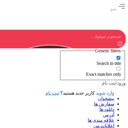
منو
Generic filters
Search in title
Exact matches only
ورود/ثبت نام
وارد شوید
کاربر جدید هستید؟
ثبت نام
پیشخوان
سفارش ها
دانلود ها
آدرس
علاقه مندی ها
اعلانات من