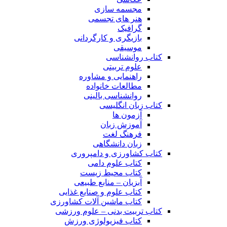
مجسمه سازی
هنر های تجسمی
گرافیک
بازیگری و کارگردانی
موسیقی
کتاب روانشناسی
علوم تربیتی
راهنمایی و مشاوره
مطالعات خانواده
روانشناسی بالینی
کتاب زبان انگلیسی
آزمون ها
آموزش زبان
فرهنگ لغت
زبان دانشگاهی
کتاب کشاورزی و دامپروری
کتاب علوم دامی
کتاب محیط زیست
آبزیان – منابع طبیعی
کتاب علوم و صنایع غذایی
کتاب ماشین آلات کشاورزی
کتاب تربیت بدنی – علوم ورزشی
کتاب فیزیولوژی ورزش