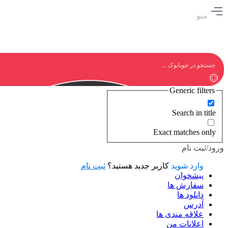
منو
Generic filters
Search in title
Exact matches only
ورود/ثبت نام
وارد شوید
کاربر جدید هستید؟
ثبت نام
پیشخوان
سفارش ها
دانلود ها
آدرس
علاقه مندی ها
اعلانات من