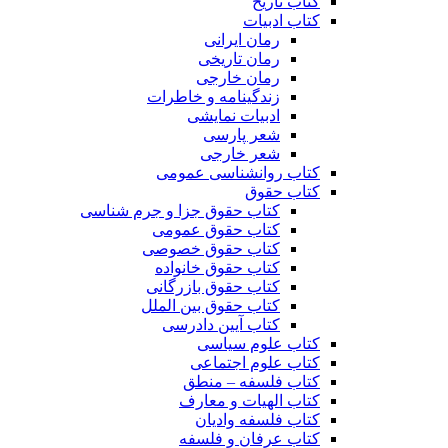
کتاب تاریخ
کتاب ادبیات
رمان ایرانی
رمان تاریخی
رمان خارجی
زندگینامه و خاطرات
ادبیات نمایشی
شعر پارسی
شعر خارجی
کتاب روانشناسی عمومی
کتاب حقوق
کتاب حقوق جزا و جرم شناسی
کتاب حقوق عمومی
کتاب حقوق خصوصی
کتاب حقوق خانواده
کتاب حقوق بازرگانی
کتاب حقوق بین الملل
کتاب آیین دادرسی
کتاب علوم سیاسی
کتاب علوم اجتماعی
کتاب فلسفه – منطق
کتاب الهیات و معارف
کتاب فلسفه وادیان
کتاب عرفان و فلسفه