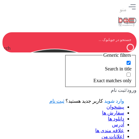
منو
earch
Generic filters
Search in title
Exact matches only
ورود/ثبت نام
وارد شوید
کاربر جدید هستید؟
ثبت نام
پیشخوان
سفارش ها
دانلود ها
آدرس
علاقه مندی ها
اعلانات من